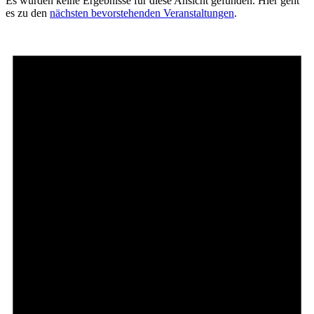
Es wurden keine Ergebnisse für diese Ansicht gefunden. Hier geht
es zu den
nächsten bevorstehenden Veranstaltungen
.